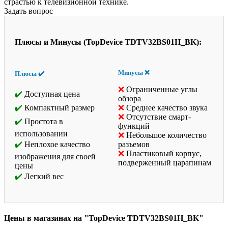
страстью к телевизионной технике.
Задать вопрос
Плюсы и Минусы (TopDevice TDTV32BS01H_BK):
Минусы ❌
Плюсы ✔️
Ограниченные углы
Доступная цена
обзора
Компактный размер
Среднее качество звука
Отсутствие смарт-
Простота в
функций
использовании
Небольшое количество
Неплохое качество
разъемов
Пластиковый корпус,
изображения для своей
подверженный царапинам
цены
Легкий вес
Цены в магазинах на "TopDevice TDTV32BS01H_BK"