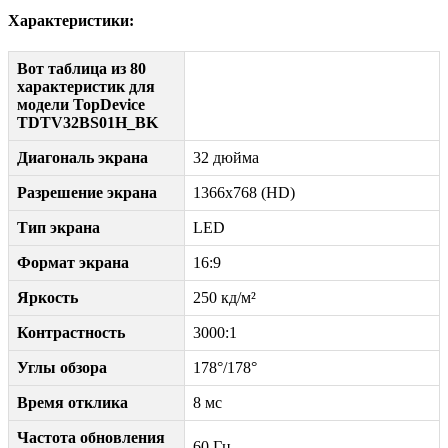
Характеристики:
Вот таблица из 80
характеристик для
модели TopDevice
TDTV32BS01H_BK
Диагональ экрана
32 дюйма
Разрешение экрана
1366x768 (HD)
Тип экрана
LED
Формат экрана
16:9
Яркость
250 кд/м²
Контрастность
3000:1
Углы обзора
178°/178°
Время отклика
8 мс
Частота обновления
60 Гц