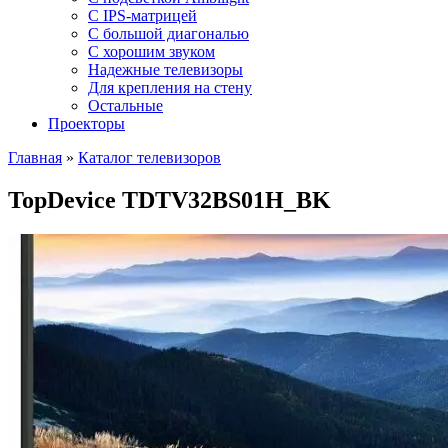
C IPS-матрицей
С большой диагональю
С хорошим звуком
Надежные телевизоры
Для крепления на стену
Остальные
Проекторы
Главная
»
Каталог телевизоров
TopDevice TDTV32BS01H_BK