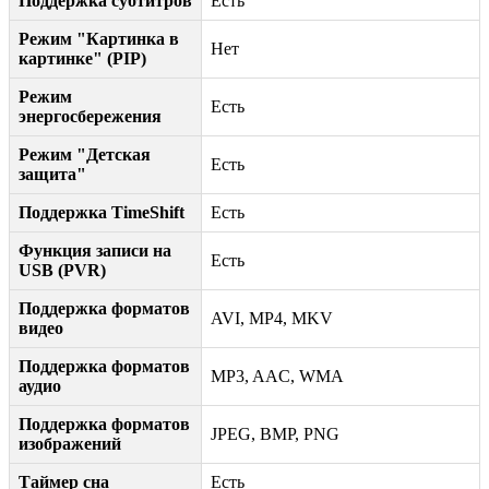
Поддержка субтитров
Есть
Режим "Картинка в
Нет
картинке" (PIP)
Режим
Есть
энергосбережения
Режим "Детская
Есть
защита"
Поддержка TimeShift
Есть
Функция записи на
Есть
USB (PVR)
Поддержка форматов
AVI, MP4, MKV
видео
Поддержка форматов
MP3, AAC, WMA
аудио
Поддержка форматов
JPEG, BMP, PNG
изображений
Таймер сна
Есть