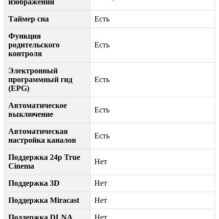
изображений
Таймер сна
Есть
Функция
родительского
Есть
контроля
Электронный
программный гид
Есть
(EPG)
Автоматическое
Есть
выключение
Автоматическая
Есть
настройка каналов
Поддержка 24p True
Нет
Cinema
Поддержка 3D
Нет
Поддержка Miracast
Нет
Поддержка DLNA
Нет