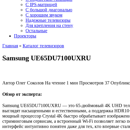
C IPS-матрицей
С большой диагональю
С хорошим звуком
Надежные телевизоры
Для крепления на стену
Остальные
Проекторы
Главная
»
Каталог телевизоров
Samsung UE65DU7100UXRU
Автор
Олег Соколов
На чтение
1 мин
Просмотров
37
Опублик
Обзор от эксперта:
Samsung UE65DU7100UXRU — это 65-дюймовый 4K UHD телевизо
выглядят насыщенными и естественными, а поддержка HDR10+ 
мощный процессор Crystal 4K быстро обрабатывает изображени
стриминговым сервисам, а встроенный Wi-Fi позволяет легко п
интерфейс интуитивно понятен даже для тех, кто впервые ст