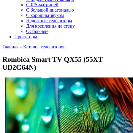
C IPS-матрицей
С большой диагональю
С хорошим звуком
Надежные телевизоры
Для крепления на стену
Остальные
Проекторы
Главная
»
Каталог телевизоров
Rombica Smart TV QX55 (55XT-
UD2G64N)