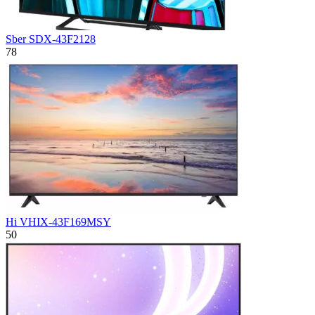
Sber SDX-43F2128
78
Hi VHIX-43F169MSY
50