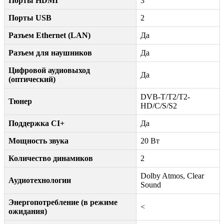
Порты HDMI
3
Порты USB
2
Разъем Ethernet (LAN)
Да
Разъем для наушников
Да
Цифровой аудиовыход
Да
(оптический)
DVB-T/T2/T2-
Тюнер
HD/C/S/S2
Поддержка CI+
Да
Мощность звука
20 Вт
Количество динамиков
2
Dolby Atmos, Clear
Аудиотехнологии
Sound
Энергопотребление (в режиме
<
ожидания)