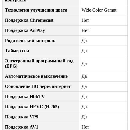
Технология улучшения цвета
Wide Color Gamut
Поддержка Chromecast
Нет
Поддержка AirPlay
Нет
Родительский контроль
Да
Таймер сна
Да
Электронный программный гид
Да
(EPG)
Автоматическое выключение
Да
Обновление ПО через интернет
Да
Поддержка HbbTV
Да
Поддержка HEVC (H.265)
Да
Поддержка VP9
Да
Поддержка AV1
Нет