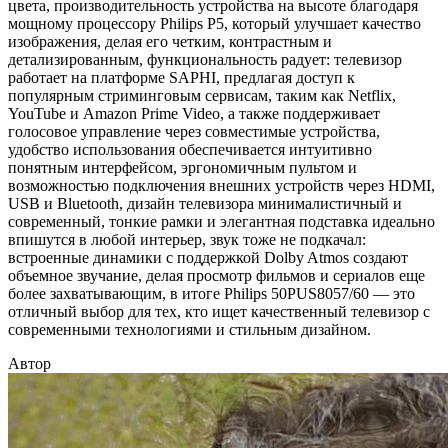
цвета, производительность устройства на высоте благодаря
мощному процессору Philips P5, который улучшает качество
изображения, делая его четким, контрастным и
детализированным, функциональность радует: телевизор
работает на платформе SAPHI, предлагая доступ к
популярным стриминговым сервисам, таким как Netflix,
YouTube и Amazon Prime Video, а также поддерживает
голосовое управление через совместимые устройства,
удобство использования обеспечивается интуитивно
понятным интерфейсом, эргономичным пультом и
возможностью подключения внешних устройств через HDMI,
USB и Bluetooth, дизайн телевизора минималистичный и
современный, тонкие рамки и элегантная подставка идеально
впишутся в любой интерьер, звук тоже не подкачал:
встроенные динамики с поддержкой Dolby Atmos создают
объемное звучание, делая просмотр фильмов и сериалов еще
более захватывающим, в итоге Philips 50PUS8057/60 — это
отличный выбор для тех, кто ищет качественный телевизор с
современными технологиями и стильным дизайном.
Автор