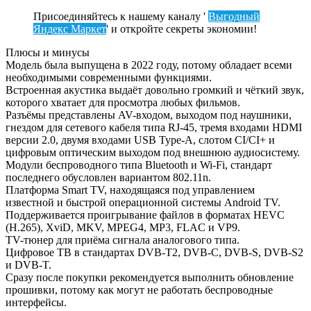
Присоединяйтесь к нашему каналу '
Выгодный
Яндекс Маркет
' и откройте секреты экономии!
Плюсы и минусы
Модель была выпущена в 2022 году, потому обладает всеми
необходимыми современными функциями.
Встроенная акустика выдаёт довольно громкий и чёткий звук,
которого хватает для просмотра любых фильмов.
Разъёмы представлены AV-входом, выходом под наушники,
гнездом для сетевого кабеля типа RJ-45, тремя входами HDMI
версии 2.0, двумя входами USB Type-A, слотом CI/CI+ и
цифровым оптическим выходом под внешнюю аудиосистему.
Модули беспроводного типа Bluetooth и Wi-Fi, стандарт
последнего обусловлен вариантом 802.11n.
Платформа Smart TV, находящаяся под управлением
известной и быстрой операционной системы Android TV.
Поддерживается проигрывание файлов в форматах HEVC
(H.265), XviD, MKV, MPEG4, MP3, FLAC и VP9.
TV-тюнер для приёма сигнала аналогового типа.
Цифровое ТВ в стандартах DVB-T2, DVB-C, DVB-S, DVB-S2
и DVB-T.
Сразу после покупки рекомендуется выполнить обновление
прошивки, потому как могут не работать беспроводные
интерфейсы.