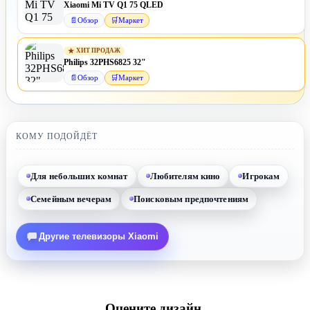
Xiaomi Mi TV Q1 75 QLED
📄
Обзор
🛒
Маркет
★
ХИТ ПРОДАЖ
Philips 32PHS6825 32"
📄
Обзор
🛒
Маркет
КОМУ ПОДОЙДЁТ
Для небольших комнат
Любителям кино
Игрокам
Семейным вечерам
Поисковым предпочтениям
Другие телевизоры Xiaomi
Оцените дизайн