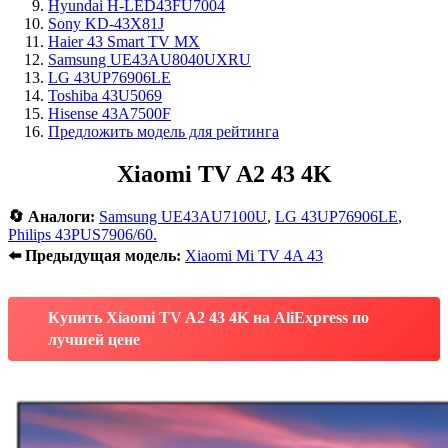
Hyundai H-LED43FU7004
Sony KD-43X81J
Haier 43 Smart TV MX
Samsung UE43AU8040UXRU
LG 43UP76906LE
Toshiba 43U5069
Hisense 43A7500F
Предложить модель для рейтинга
Xiaomi TV A2 43 4K
🔄 Аналоги:
Samsung UE43AU7100U
,
LG 43UP76906LE
,
Philips 43PUS7906/60.
⬅️ Предыдущая модель:
Xiaomi Mi TV 4A 43
Купить Xiaomi TV A2 43 4K на AliExpress по
лучшей цене