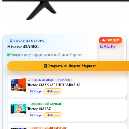
🔥
СКИДКИ
Hisense 43A6BG
Смотреть цену и предложения на Яндекс.Маркете
🛒
Открыть на Яндекс.Маркете
≈
ПОХОЖАЯ МОДЕЛЬ (АНАЛОГ)
Hisense 43A6K 43" UHD 3840x2160
📄
Обзор
🛒
Маркет
↓
БЮДЖЕТНЫЙ ВАРИАНТ
Hisense 40A4BG
📄
Обзор
🛒
Маркет
↑
ПРЕМИАЛЬНЫЙ ВАРИАНТ