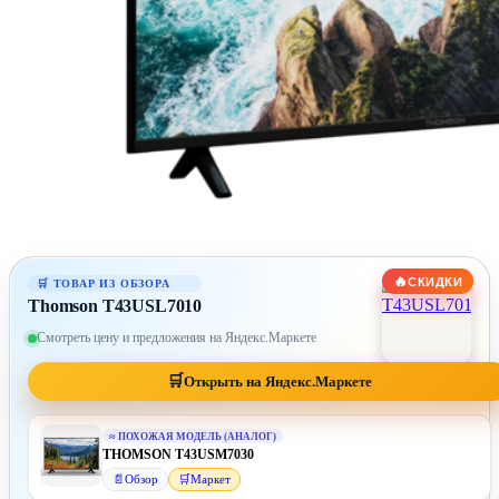
🔥
СКИДКИ
Thomson T43USL7010
Смотреть цену и предложения на Яндекс.Маркете
🛒
Открыть на Яндекс.Маркете
≈
ПОХОЖАЯ МОДЕЛЬ (АНАЛОГ)
THOMSON T43USM7030
📄
Обзор
🛒
Маркет