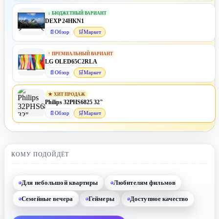
↓
БЮДЖЕТНЫЙ ВАРИАНТ
DEXP 24HKN1
📄
Обзор
🛒
Маркет
↑
ПРЕМИАЛЬНЫЙ ВАРИАНТ
LG OLED65C2RLA
📄
Обзор
🛒
Маркет
★
ХИТ ПРОДАЖ
Philips 32PHS6825 32"
📄
Обзор
🛒
Маркет
КОМУ ПОДОЙДЁТ
Для небольшой квартиры
Любителям фильмов
Семейные вечера
Геймеры
Доступное качество