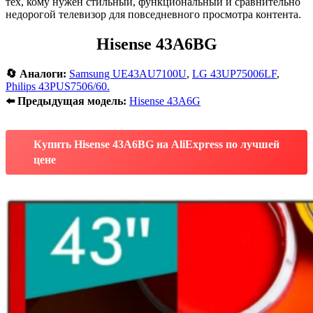
тех, кому нужен стильный, функциональный и сравнительно
недорогой телевизор для повседневного просмотра контента.
Hisense 43A6BG
🔄 Аналоги:
Samsung UE43AU7100U
,
LG 43UP75006LF
,
Philips 43PUS7506/60.
⬅️ Предыдущая модель:
Hisense 43A6G
Купить Hisense 43A6BG на AliExpress по лучшей
цене