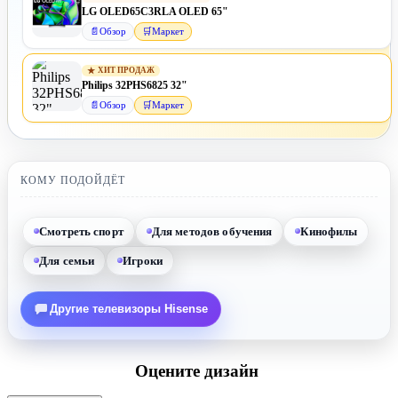
LG OLED65C3RLA OLED 65"
📄
Обзор
🛒
Маркет
★
ХИТ ПРОДАЖ
Philips 32PHS6825 32"
📄
Обзор
🛒
Маркет
КОМУ ПОДОЙДЁТ
Смотреть спорт
Для методов обучения
Кинофилы
Для семьи
Игроки
Другие телевизоры Hisense
Оцените дизайн