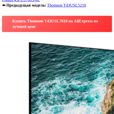
⬅️ Предыдущая модель:
Thomson T43USL5210
Купить Thomson T43USL7010 на AliExpress по
лучшей цене