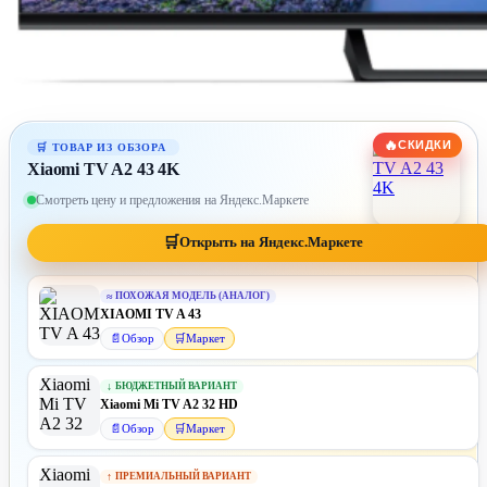
🔥
СКИДКИ
Xiaomi TV A2 43 4K
Смотреть цену и предложения на Яндекс.Маркете
🛒
Открыть на Яндекс.Маркете
≈
ПОХОЖАЯ МОДЕЛЬ (АНАЛОГ)
XIAOMI TV A 43
📄
Обзор
🛒
Маркет
↓
БЮДЖЕТНЫЙ ВАРИАНТ
Xiaomi Mi TV A2 32 HD
📄
Обзор
🛒
Маркет
↑
ПРЕМИАЛЬНЫЙ ВАРИАНТ