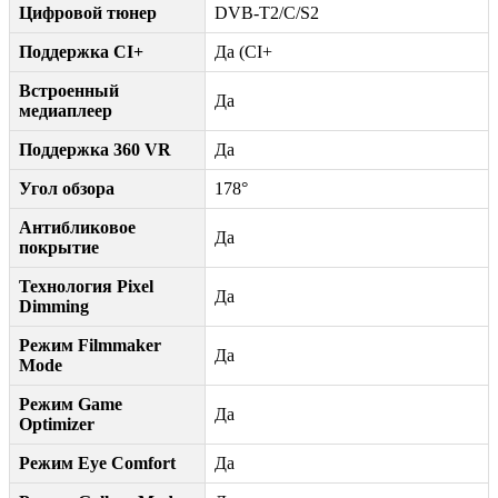
Цифровой тюнер
DVB-T2/C/S2
Поддержка CI+
Да (CI+
Встроенный
Да
медиаплеер
Поддержка 360 VR
Да
Угол обзора
178°
Антибликовое
Да
покрытие
Технология Pixel
Да
Dimming
Режим Filmmaker
Да
Mode
Режим Game
Да
Optimizer
Режим Eye Comfort
Да