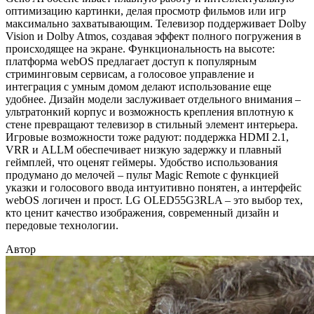
оптимизацию картинки, делая просмотр фильмов или игр
максимально захватывающим. Телевизор поддерживает Dolby
Vision и Dolby Atmos, создавая эффект полного погружения в
происходящее на экране. Функциональность на высоте:
платформа webOS предлагает доступ к популярным
стриминговым сервисам, а голосовое управление и
интеграция с умным домом делают использование еще
удобнее. Дизайн модели заслуживает отдельного внимания –
ультратонкий корпус и возможность крепления вплотную к
стене превращают телевизор в стильный элемент интерьера.
Игровые возможности тоже радуют: поддержка HDMI 2.1,
VRR и ALLM обеспечивает низкую задержку и плавный
геймплей, что оценят геймеры. Удобство использования
продумано до мелочей – пульт Magic Remote с функцией
указки и голосового ввода интуитивно понятен, а интерфейс
webOS логичен и прост. LG OLED55G3RLA – это выбор тех,
кто ценит качество изображения, современный дизайн и
передовые технологии.
Автор