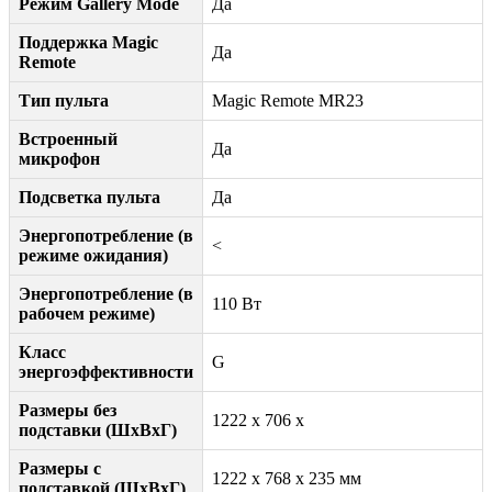
Режим Gallery Mode
Да
Поддержка Magic
Да
Remote
Тип пульта
Magic Remote MR23
Встроенный
Да
микрофон
Подсветка пульта
Да
Энергопотребление (в
<
режиме ожидания)
Энергопотребление (в
110 Вт
рабочем режиме)
Класс
G
энергоэффективности
Размеры без
1222 x 706 x
подставки (ШxВxГ)
Размеры с
1222 x 768 x 235 мм
подставкой (ШxВxГ)