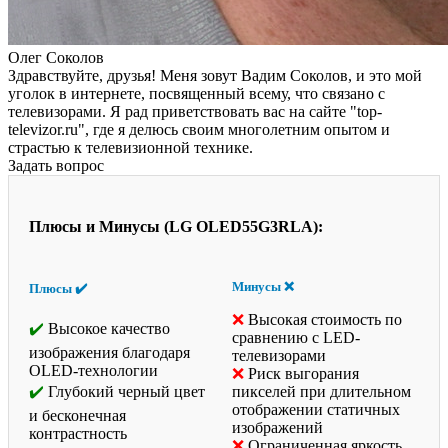
Олег Соколов
Здравствуйте, друзья! Меня зовут Вадим Соколов, и это мой
уголок в интернете, посвященный всему, что связано с
телевизорами. Я рад приветствовать вас на сайте "top-
televizor.ru", где я делюсь своим многолетним опытом и
страстью к телевизионной технике.
Задать вопрос
Плюсы и Минусы (LG OLED55G3RLA):
Минусы ❌
Плюсы ✔️
Высокая стоимость по
Высокое качество
сравнению с LED-
изображения благодаря
телевизорами
OLED-технологии
Риск выгорания
Глубокий черный цвет
пикселей при длительном
отображении статичных
и бесконечная
изображений
контрастность
Ограниченная яркость