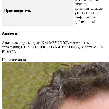
нужны
дополнительные
Производитель
уточнения или
информация,
дайте знать!
Аналоги:
Аналогами для модели Kivi M65UD70B могут быть:
**Samsung UE65AU7100U, LG 65UP77006LB, Xiaomi Mi TV
P1 65**.
Наша команда