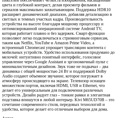
пикселей обеспечивает четкость изображения, насыщенные
цвета и глубокий контраст, делая просмотр фильмов и
сериалов максимально захватывающим. Поддержка HDR10
расширяет динамический диапазон, добавляя детализацию в
светлых и темных участках кадра. Производительность
устройства на высоте благодаря мощному процессору и
оптимизированной операционной системе Android TV,
которая работает плавно и без задержек. Смарт-функции
позволяют легко подключаться к стриминговым сервисам,
таким как Netflix, YouTube и Amazon Prime Video, а
встроенный Chromecast упрощает трансляцию контента с
мобильных устройств. Удобство использования продумано до
мелочей: интуитивно понятный интерфейс, голосовое
управление через Google Assistant и эргономичный пульт с
минималистичным дизайном. Звук тоже не подкачал – два
динамика с общей мощностью 24 Вт и поддержкой Dolby
Audio создают объемное звучание, которое погружает в
атмосферу происходящего на экране. Телевизор оснащен
множеством портов, включая HDMI, USB и Ethernet, что
делает его универсальным для подключения различных
устройств. Дизайн радует глаз – тонкие рамки и элегантная
подставка впишутся в любой интерьер. Kivi M65UD70B – это
сочетание современного стиля, передовых технологий и
удобства, которое делает его отличным выбором для дома.